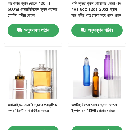
কারখানার গ্লাস বোতল 420ml
খালি স্বচ্ছ গ্লাস গোলাকার সোজা পাশ
600ml বোরোসিলিকেট গ্লাস ওয়াটার
4oz 8oz 12oz 20oz গ্লাস
স্পোর্টস পানীয় বোতল
জার গভীর ধাতু ঢাকনা সঙ্গে খাদ্য ধারক
অনুসন্ধান পাঠান
অনুসন্ধান পাঠান
কাস্টমাইজড লাক্সারি স্কয়ার প্রাকৃতিক
অপরিহার্য তেল রোলার গ্লাস বোতল
স্প্রে ক্রিস্টাল পারফিউম বোতল
ইস্পাত বল 10Ml রোলার বোতল