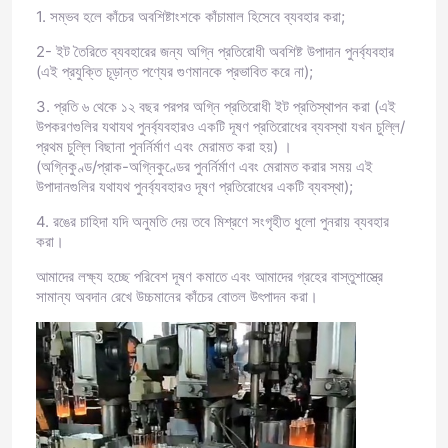
1. সম্ভব হলে কাঁচের অবশিষ্টাংশকে কাঁচামাল হিসেবে ব্যবহার করা;
2- ইট তৈরিতে ব্যবহারের জন্য অগ্নি প্রতিরোধী অবশিষ্ট উপাদান পুনর্ব্যবহার
(এই প্রযুক্তি চূড়ান্ত পণ্যের গুণমানকে প্রভাবিত করে না);
3. প্রতি ৬ থেকে ১২ বছর পরপর অগ্নি প্রতিরোধী ইট প্রতিস্থাপন করা (এই
উপকরণগুলির যথাযথ পুনর্ব্যবহারও একটি দূষণ প্রতিরোধের ব্যবস্থা যখন চুল্লি/
প্রথম চুল্লি বিছানা পুনর্নির্মাণ এবং মেরামত করা হয়) ।
(অগ্নিকুণ্ড/প্রাক-অগ্নিকুণ্ডের পুনর্নির্মাণ এবং মেরামত করার সময় এই
উপাদানগুলির যথাযথ পুনর্ব্যবহারও দূষণ প্রতিরোধের একটি ব্যবস্থা);
4. রঙের চাহিদা যদি অনুমতি দেয় তবে মিশ্রণে সংগৃহীত ধুলো পুনরায় ব্যবহার
করা।
আমাদের লক্ষ্য হচ্ছে পরিবেশ দূষণ কমাতে এবং আমাদের গ্রহের বাস্তুশাস্ত্রে
সামান্য অবদান রেখে উচ্চমানের কাঁচের বোতল উৎপাদন করা।