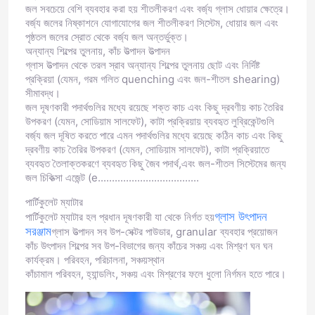
জল সবচেয়ে বেশি ব্যবহার করা হয় শীতলীকরণ এবং বর্জ্য গ্লাস ধোয়ার ক্ষেত্রে।
বর্জ্য জলের নিষ্কাশনে যোগাযোগের জল শীতলীকরণ সিস্টেম, ধোয়ার জল এবং
জার বোতল ক্যাপ
পৃষ্ঠতল জলের স্রোত থেকে বর্জ্য জল অন্তর্ভুক্ত।
অন্যান্য শিল্পের তুলনায়, কাঁচ উত্পাদন উত্পাদন
গ্লাস উত্পাদন থেকে তরল স্রাব অন্যান্য শিল্পের তুলনায় ছোট এবং নির্দিষ্ট
প্রক্রিয়া (যেমন, গরম গলিত quenching এবং জল-শীতল shearing)
গৃহস্থালি গ্লাসওয়্যার
সীমাবদ্ধ।
জল দূষণকারী পদার্থগুলির মধ্যে রয়েছে শক্ত কাচ এবং কিছু দ্রবণীয় কাচ তৈরির
উপকরণ (যেমন, সোডিয়াম সালফেট), কাটা প্রক্রিয়ায় ব্যবহৃত লুব্রিকেন্টগুলি
বর্জ্য জল দূষিত করতে পারে এমন পদার্থগুলির মধ্যে রয়েছে কঠিন কাচ এবং কিছু
দ্রবণীয় কাচ তৈরির উপকরণ (যেমন, সোডিয়াম সালফেট), কাটা প্রক্রিয়াতে
ব্যবহৃত তৈলাক্তকরণে ব্যবহৃত কিছু জৈব পদার্থ,এবং জল-শীতল সিস্টেমের জন্য
জল চিকিত্সা এজেন্ট (e....................................
পার্টিকুলেট ম্যাটার
গ্লাস উৎপাদন
পার্টিকুলেট ম্যাটার হল প্রধান দূষণকারী যা থেকে নির্গত হয়
সরঞ্জাম
গ্লাস উত্পাদন সব উপ-সেক্টর পাউডার, granular ব্যবহার প্রয়োজন
কাঁচ উৎপাদন শিল্পের সব উপ-বিভাগের জন্য কাঁচের সঞ্চয় এবং মিশ্রণ ঘন ঘন
কার্যক্রম। পরিবহন, পরিচালনা, সঞ্চয়স্থান
কাঁচামাল পরিবহন, হ্যান্ডলিং, সঞ্চয় এবং মিশ্রণের ফলে ধুলো নির্গমন হতে পারে।