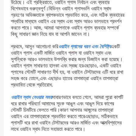
উঠেছে। এই প্রক্রিয়াতে, ওয়াইন গ্লাস নির্বাচন এবং ব্যবহার
বিশেষভাবে গুরুত্বপূর্ণ।বিভিন্ন ওয়াইন গ্লাসগুলি ওয়াইন স্বাদ
গ্রহণের অভিজ্ঞতাকে ব্যাপকভাবে প্রভাবিত করে, এবং সঠিক ব্যবহারের
পদ্ধতির মাধ্যমে ওয়াইন এর স্বাদ এবং স্বাদ আরও ভালভাবে প্রদর্শন
করতে পারে। আজ, আমরা আপনাকে ওয়াইন গ্লাস ব্যবহার সম্পর্কে
কিছু সাধারণ জ্ঞান নিয়ে যাব যা আপনি জানেন না।
প্রথমে, আসুন আলোচনা করি
ওয়াইন গ্লাসের ধরন এবং বৈশিষ্ট্য
একটি
ওয়াইন গ্লাস একটি মার্জিত ওয়াইন গ্লাস যা ওয়াইন স্বাদ এবং
সুগন্ধিকে আরও ভালভাবে উপলব্ধি করার জন্য ডিজাইন করা হয়েছে।
ওয়াইন গ্লাস সাধারণত হালকা এবং স্বচ্ছ হয়এছাড়াও, একটি ওয়াইন
গ্লাসের স্টেমটি সাধারণত দীর্ঘ হয়, যা ওয়াইন টেস্টারদের এটি ধরে রাখা
সহজ করে তোলে,এবং এছাড়াও হাতের তাপমাত্রা ওয়াইন তাপমাত্রা
প্রভাবিত থেকে প্রতিরোধ.
ওয়াইন স্বাদ নেওয়ার সময়
সাধারণভাবে বলতে গেলে, আমরা পুরো কাপটি
ধরে রাখার পরিবর্তে আমাদের সূচক আঙুল এবং আঙুল দিয়ে কাপের
স্টেমটি চিমটিয়ে ফেলতে পারি।কারণ আপনার আঙ্গুলের তাপমাত্রা
ওয়াইন এর তাপমাত্রাকে প্রভাবিত করতে পারেএছাড়াও, সঠিকভাবে
গ্লাসটি ধরে রাখা ওয়াইন টেস্টারদের আরও মার্জিত এবং আত্মবিশ্বাসের
সাথে ওয়াইন স্বাদ নিতে সহায়তা করতে পারে।