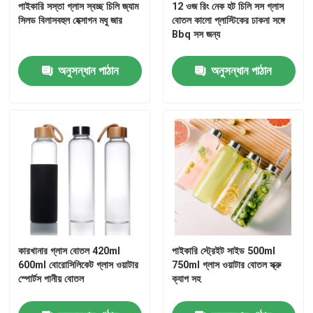
পাইকারি সস্তা গ্লাস স্বচ্ছ চিলি জ্যাম
12 ওজ রিং নেক হট চিলি সস গ্লাস
সিলড বিলাসবহুল হেক্সাগন মধু জার
বোতল কালো প্লাস্টিকের ঢাকনা সঙ্গে
Bbq সস জন্য
জার বোতল ক্যাপ
অনুসন্ধান পাঠান
অনুসন্ধান পাঠান
গৃহস্থালি গ্লাসওয়্যার
কারখানার গ্লাস বোতল 420ml
পাইকারি স্ট্রেইট সাইড 500ml
600ml বোরোসিলিকেট গ্লাস ওয়াটার
750ml গ্লাস ওয়াটার বোতল স্ক্রু
স্পোর্টস পানীয় বোতল
ক্যাপ সহ