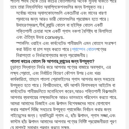
পাতলা পদার্থ থেকে তৈরি কাঁচের বোতলগুলির অনেক সুবিধা থাকতে পারে
তবে তারা নিম্নলিখিত অ্যাপ্লিকেশনগুলির জন্য উপযুক্ত নয়।
সর্বোচ্চ দামের অ্যালকোহলগুলি একচেটিয়া এবং মানের ধারণা
প্রদানের জন্য আরও ভারী বোতলগুলির প্রয়োজন হতে পারে।
উদাহরণস্বরূপ,শীর্ষ ব্র্যান্ডি বোতল বা হুইস্কি বোতল একটি
শক্তিশালী চেহারা সঙ্গে একটি গ্লাস নকশা বৈশিষ্ট্য যা বিলাসিতা
এবং ঐতিহ্য উভয় conveys.
স্পার্কলিং ওয়াইন এবং কার্বনেটেড পানীয়গুলি এমন বোতলে সংরক্ষণ
করা উচিত যা চাপ সহ্য করতে পারে।
শ্যাম্পেন বোতল
পণ্যের
নিরাপত্তা ও নির্ভরযোগ্যতার জন্য প্রয়োজনীয়।
পাতলা কাচের বোতল কি আপনার ব্র্যান্ডের জন্য উপযুক্ত?
চূড়ান্ত সিদ্ধান্ত নির্ভর করে আপনার পণ্যের বাজারে অবস্থান, এর
লক্ষ্য শ্রোতা, এবং নির্বাচিত বিতরণ কৌশল উপর।এবং খরচ
কার্যকারিতা, তাহলে পাতলা প্রোফাইলের গ্লাস আপনার জন্য সবচেয়ে
উপযুক্ত হতে পারে। বিপরীতভাবে, যদি আপনি বিলাসবহুল আইটেম বা
বাড়ি
কার্বনেটেড পানীয়গুলিতে মনোনিবেশ করেন,আরও শক্তিশালী বিকল্পগুলি
আপনার ব্যবসায়ের লক্ষ্যগুলিকে আরও ভালভাবে পরিবেশন করতে পারে.
আমরা আমাদের ডিজাইন এবং উত্পাদন বিশেষজ্ঞদের সাথে যোগাযোগ
পণ্য
করার পরামর্শ দিচ্ছি সবচেয়ে উপযুক্ত প্যাকেজিং নির্বাচন করার জন্য
গাইডেন্সের জন্য। ভ্যালিয়েন্ট গ্লাস এ, ছাঁচ উত্পাদন, গ্লাস সজ্জা,এবং
কাস্টম ছাঁচ উত্পাদন আমাদের আপনার পণ্যের নির্দিষ্ট প্রয়োজনীয়তা পূরণ
আমাদের সম্পর্কে
যে মাপসই সমাধান প্রদান করতে সক্ষম.