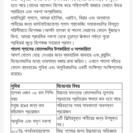
হতে পারে।তাদের আবেদন বিশেষ করে শক্তিশালী বাজারে যেখানে উভয়
স্থায়িত্ব এবং নকশা অগ্রাধিকার.
ভ্যালিয়েন্ট গ্লাসে, আমরা হুইস্কি, ওয়াইন, বিয়ার এবং অন্যান্য
পানীয়ের জন্য কাস্টমাইজযোগ্য গ্লাস প্যাকেজিং সমাধানগুলির বিস্তৃত
পরিসীমাতে বিশেষজ্ঞ।আপনি হালকা বা পাতলা দেয়ালের বোতল খুঁজছেন
কিনা, আমরা প্রাথমিক নকশা থেকে চূড়ান্ত উত্পাদন পর্যন্ত পুরো
প্রক্রিয়া জুড়ে বিশেষজ্ঞ সহায়তা প্রদান।
পাতলা গ্লাসের বোতলগুলির উপকারিতা ও অপকারিতা
আদর্শ বোতল বেছে নেওয়ার জন্য ব্যবহারিক ব্যবহার এবং ব্র্যান্ডিং
বিবেচনাগুলির মধ্যে ভারসাম্য বজায় রাখা জড়িত। এখানে পাতলা কাঁচের
বোতল ব্যবহারের সুবিধা এবং অসুবিধাগুলির একটি সংক্ষিপ্ত সংক্ষিপ্তসার
রয়েছেঃ
সুবিধা
বিবেচনার বিষয়
হালকা ওজন ⇒ কম শিপিং
উচ্চতর ঘনত্বের বোতলগুলির তুলনায়
খরচ
প্রভাবের প্রতিরোধ ক্ষমতা কম হতে পারে
সবুজ রঙের জন্য কম
পরিবহনের সময় সাবধানতা অবলম্বন
কাঁচামাল প্রয়োজন
প্রয়োজন
এটি ফিল্টারযুক্ত পানীয়ের জন্য উপযুক্ত
আধুনিক এবং মসৃণ নকশা
নয়।
১০০% পুনর্ব্যবহারযোগ্য
কিছু শস্যের জন্য উচ্চমানের অভিজ্ঞতা