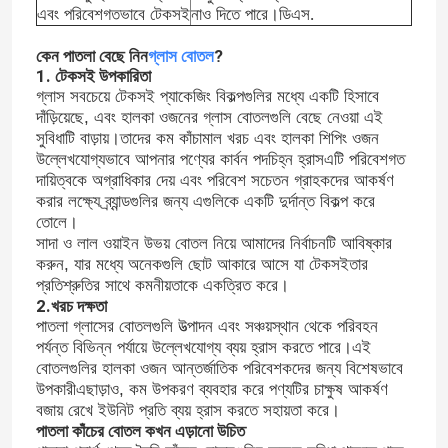
এবং পরিবেশগতভাবে টেকসই
নাও দিতে পারে।
ডিএস.
কেন পাতলা বেছে নিন
গ্লাস বোতল
?
1. টেকসই উপকারিতা
গ্লাস সবচেয়ে টেকসই প্যাকেজিং বিকল্পগুলির মধ্যে একটি হিসাবে
দাঁড়িয়েছে, এবং হালকা ওজনের গ্লাস বোতলগুলি বেছে নেওয়া এই
সুবিধাটি বাড়ায়।তাদের কম কাঁচামাল খরচ এবং হালকা শিপিং ওজন
উল্লেখযোগ্যভাবে আপনার পণ্যের কার্বন পদচিহ্ন হ্রাসএটি পরিবেশগত
দায়িত্বকে অগ্রাধিকার দেয় এবং পরিবেশ সচেতন গ্রাহকদের আকর্ষণ
করার লক্ষ্যে ব্র্যান্ডগুলির জন্য এগুলিকে একটি দুর্দান্ত বিকল্প করে
তোলে।
সাদা ও লাল ওয়াইন উভয় বোতল নিয়ে আমাদের নির্বাচনটি আবিষ্কার
করুন, যার মধ্যে অনেকগুলি ছোট আকারে আসে যা টেকসইতার
প্রতিশ্রুতির সাথে কমনীয়তাকে একত্রিত করে।
2.
খরচ দক্ষতা
পাতলা গ্লাসের বোতলগুলি উত্পাদন এবং সঞ্চয়স্থান থেকে পরিবহন
পর্যন্ত বিভিন্ন পর্যায়ে উল্লেখযোগ্য ব্যয় হ্রাস করতে পারে।এই
বোতলগুলির হালকা ওজন আন্তর্জাতিক পরিবেশকদের জন্য বিশেষভাবে
উপকারীএছাড়াও, কম উপকরণ ব্যবহার করে পণ্যটির চাক্ষুষ আকর্ষণ
বজায় রেখে ইউনিট প্রতি ব্যয় হ্রাস করতে সহায়তা করে।
পাতলা কাঁচের বোতল কখন এড়ানো উচিত