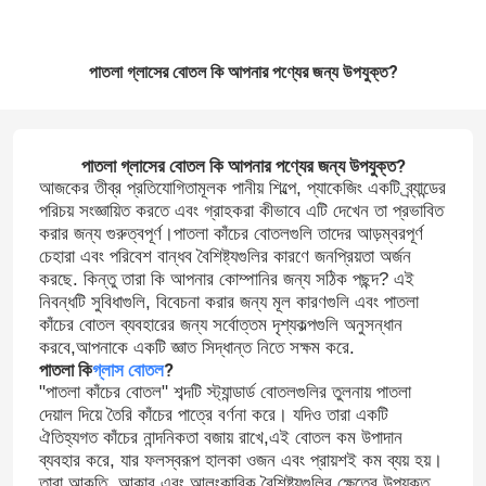
পাতলা গ্লাসের বোতল কি আপনার পণ্যের জন্য উপযুক্ত?
পাতলা গ্লাসের বোতল কি আপনার পণ্যের জন্য উপযুক্ত?
আজকের তীব্র প্রতিযোগিতামূলক পানীয় শিল্পে, প্যাকেজিং একটি ব্র্যান্ডের
পরিচয় সংজ্ঞায়িত করতে এবং গ্রাহকরা কীভাবে এটি দেখেন তা প্রভাবিত
করার জন্য গুরুত্বপূর্ণ।পাতলা কাঁচের বোতলগুলি তাদের আড়ম্বরপূর্ণ
চেহারা এবং পরিবেশ বান্ধব বৈশিষ্ট্যগুলির কারণে জনপ্রিয়তা অর্জন
করছে. কিন্তু তারা কি আপনার কোম্পানির জন্য সঠিক পছন্দ? এই
নিবন্ধটি সুবিধাগুলি, বিবেচনা করার জন্য মূল কারণগুলি এবং পাতলা
কাঁচের বোতল ব্যবহারের জন্য সর্বোত্তম দৃশ্যকল্পগুলি অনুসন্ধান
করবে,আপনাকে একটি জ্ঞাত সিদ্ধান্ত নিতে সক্ষম করে.
পাতলা কি
গ্লাস বোতল
?
"পাতলা কাঁচের বোতল" শব্দটি স্ট্যান্ডার্ড বোতলগুলির তুলনায় পাতলা
দেয়াল দিয়ে তৈরি কাঁচের পাত্রে বর্ণনা করে। যদিও তারা একটি
ঐতিহ্যগত কাঁচের নান্দনিকতা বজায় রাখে,এই বোতল কম উপাদান
ব্যবহার করে, যার ফলস্বরূপ হালকা ওজন এবং প্রায়শই কম ব্যয় হয়।
তারা আকৃতি, আকার এবং আলংকারিক বৈশিষ্ট্যগুলির ক্ষেত্রে উপযুক্ত