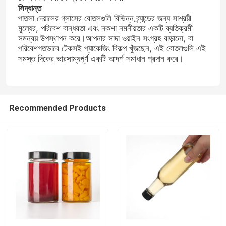
সিদ্ধান্ত
পাতলা দেয়ালের গ্লাসের বোতলগুলি বিভিন্ন ব্র্যান্ডের জন্য সাশ্রয়ী
মূল্যের, পরিবেশ বান্ধবতা এবং নকশা নমনীয়তার একটি ব্যতিক্রমী
কারখানা ভ্রমণ
সমন্বয় উপস্থাপন করে।আপনার সাদা ওয়াইন সংগ্রহ বাড়ানো, বা
পরিবেশগতভাবে টেকসই প্যাকেজিং বিকল্প খুঁজছেন, এই বোতলগুলি এই
সমস্ত দিকের ভারসাম্যপূর্ণ একটি আদর্শ সমাধান প্রদান করে।
মান নিয়ন্ত্রণ
আমাদের সাথে যোগাযোগ করুন
Recommended Products
উদ্ধৃতির জন্য আবেদন
কাচের বোতল
গ্লাসের জার
গ্লাস কাপ