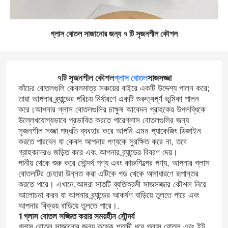
গ্লাস বোতল সাজানোর জন্য ৭ টি সৃজনশীল কৌশল
৭টি সৃজনশীল কৌশল
গ্লাস বোতল
সাজসজ্জা
কাঁচের বোতলগুলি কেবলমাত্র সঞ্চয়ের বাইরে একটি উদ্দেশ্য পালন করে;
তারা আপনার ব্র্যান্ডের পরিচয় নির্ধারণে একটি গুরুত্বপূর্ণ ভূমিকা পালন
করে।আপনার গ্লাস বোতলগুলির চাক্ষুষ আবেদন গ্রাহকের উপলব্ধিকে
উল্লেখযোগ্যভাবে প্রভাবিত করতে পারেগ্লাস বোতলগুলির জন্য
সৃজনশীল সজ্জা পদ্ধতি ব্যবহার করে আপনি এমন প্যাকেজিং ডিজাইন
করতে পারবেন যা কেবল আপনার পণ্যকে সুরক্ষিত করে না, তবে
গ্রাহকদেরও জড়িত করে এবং আপনার ব্র্যান্ডের বিবরণ দেয়।
পানীয় থেকে শুরু করে সৌন্দর্য পণ্য এবং কারুশিল্পের পণ্য, আপনার গ্লাস
বোতলটির চেহারা উন্নত করা এটিকে গড় থেকে অসাধারণে রূপান্তর
করতে পারে। এখানে,আমরা সাতটি ব্যতিক্রমী সাজসজ্জার কৌশল নিয়ে
আলোচনা করব যা আপনার ব্র্যান্ডের আকর্ষণ বাড়িয়ে তুলতে পারে এবং
আপনার বিক্রয় বাড়িয়ে তুলতে পারে।.
1গ্লাস বোতল সজ্জিত করার সময়হীন সৌন্দর্য
গ্লাস বোতল সাজানোর জন্য কয়েক শতাব্দী ধরে গ্লাস বোতল এবং ইট