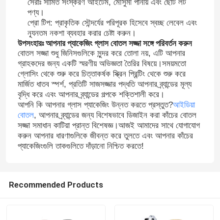
সেরাঃ সীমিত সংস্করণ আইটেম, মৌসুমী পানীয় এবং ছোট লট
পণ্য।
প্রো টিপ: প্রাকৃতিক সৌন্দর্যের পরিপূরক হিসেবে স্বচ্ছ লেবেল এবং
জার বোতল ক্যাপ
ন্যূনতম নকশা ব্যবহার করার চেষ্টা করুন।
উপসংহারঃ আপনার প্যাকেজিং গ্লাস বোতল সজ্জা সঙ্গে পরিবর্তন করুন
বোতল সজ্জা শুধু জিনিসগুলিকে সুন্দর করে তোলা নয়, এটি আপনার
গৃহস্থালি গ্লাসওয়্যার
গ্রাহকদের জন্য একটি স্মরণীয় অভিজ্ঞতা তৈরির বিষয়ে।সময়মতো
গ্লোসিং থেকে শুরু করে চিত্তাকর্ষক স্ক্রিন প্রিন্টিং থেকে শুরু করে
মার্জিত ধাতব স্পর্শ, প্রতিটি সাজসজ্জার পদ্ধতি আপনার ব্র্যান্ডের মূল্য
বৃদ্ধি করে এবং আপনার ব্র্যান্ডের গল্পকে শক্তিশালী করে।
আপনি কি আপনার গ্লাস প্যাকেজিং উন্নত করতে প্রস্তুত?
আইডিয়া
বোতল
, আপনার ব্র্যান্ডের জন্য বিশেষভাবে ডিজাইন করা কাঁচের বোতল
সজ্জা সমাধান কাটিয়া প্রান্ত বিশেষজ্ঞ।আজই আমাদের সাথে যোগাযোগ
করুন আপনার ধারণাগুলিকে জীবন্ত করে তুলতে এবং আপনার কাঁচের
প্যাকেজিংগুলি তাকগুলিতে দাঁড়ানো নিশ্চিত করতে!
Recommended Products