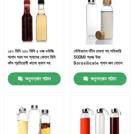
১৫০ মিলি ২৫০ মিলি ৫ ওজ ওউজি
স্টেইনলেস স্টীল ঢাকনা সহ পাইকারি
সালাদ গরম সস গ্লাসের বোতল মিনি
500Ml স্বচ্ছ উচ্চ
ফাঁস প্রতিরোধী কালো ক্যাপ সহ
Borosilicate গ্লাস জল বোতল
অনুসন্ধান পাঠান
অনুসন্ধান পাঠান