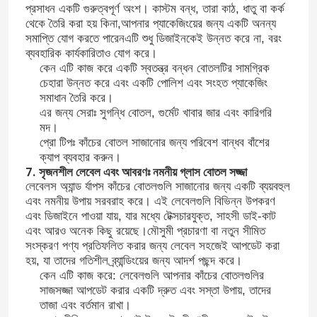
প্রসাধন একটি গুরুত্বপূর্ণ অংশ। কাস্টম বন্ধ, তারা কাঠ, ধাতু বা কর্ক
থেকে তৈরি করা হয় কিনা,আপনার প্যাকেজিংয়ের জন্য একটি অনন্য
সমাপ্তি যোগ করতে পারেনএটি শুধু ডিজাইনকেই উন্নত করে না, বরং
কারখানা ভ্রমণ
ব্যবহারিক কার্যকারিতাও যোগ করে।
কেন এটি কাজ করে একটি স্বতন্ত্র বন্ধন বোতলটির সামগ্রিক
চেহারা উন্নত করে এবং একটি পোলিশ এবং সংহত প্যাকেজিং
মান নিয়ন্ত্রণ
সমাধান তৈরি করে।
এর জন্য সেরাঃ সুগন্ধি বোতল, গুর্মেট খাবার জার এবং কারিগরি
মদ।
আমাদের সাথে যোগাযোগ করুন
প্রো টিপঃ কাঁচের বোতল সাজানোর জন্য পরিবেশ বান্ধব বাঁশের
ক্যাপ ব্যবহার করুন।
7. সৃজনশীল লেবেল এবং আবরণঃ নমনীয় গ্লাস বোতল সজ্জা
উদ্ধৃতির জন্য আবেদন
লেবেলস অ্যান্ড র্যাপস কাঁচের বোতলগুলি সাজানোর জন্য একটি ব্যয়বহুল
এবং নমনীয় উপায় সরবরাহ করে। এই লেবেলগুলি বিভিন্ন উপকরণ
এবং ডিজাইনে পাওয়া যায়, যার মধ্যে টেক্সচারযুক্ত, সাহসী ডাই-কাট
কাচের বোতল
এবং আরও অনেক কিছু রয়েছে।মৌসুমী প্রচারণা বা নতুন সীমিত
সংস্করণ পণ্য প্রতিফলিত করার জন্য লেবেল সহজেই আপডেট করা
হয়, যা তাদের গতিশীল ব্র্যান্ডিংয়ের জন্য আদর্শ পছন্দ করে।
গ্লাসের জার
কেন এটি কাজ করে: লেবেলগুলি আপনার কাঁচের বোতলগুলির
সাজসজ্জা আপডেট করার একটি দ্রুত এবং সস্তা উপায়, তাদের
তাজা এবং বর্তমান রাখা।
গ্লাস কাপ