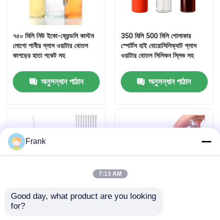
৭৫০ মিলি নিউ ইকো-ফ্রেন্ডলি কাস্টম
350 মিলি 500 মিলি গোলাকার
লোগো পানীয় গ্লাস ওয়াটার বোতল
স্পোর্টস হাই বোরোসিলিক্যাট গ্লাস
কাপড়ের হাতা পকেট সহ
ওয়াটার বোতল সিলিকন স্লিভ সহ
অনুসন্ধান পাঠান
অনুসন্ধান পাঠান
Frank
7:13 AM
Good day, what product are you looking 
for?
কাস্টমাইজড লাক্সারি স্কয়ার প্রাকৃতিক
পারফিউম সিরাম 30 মিলি গ্লাস রোলার
স্প্রে ক্রিস্টাল পারফিউম বোতল
বোতল বাল্ক সিল্ক স্ক্রিন প্রিন্টিং