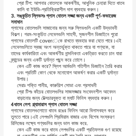
প্রো টিপ: আপনার বোতলকে আকর্ষণীয়, আধুনিক চেহারা দিতে ধাতব
কালি বা ইউভি-প্রতিক্রিয়াশীল দাগ ব্যবহার করুন।
3. সঙ্কুচিত স্লিভসঃ গ্লাস বোতল সজ্জা জন্য একটি পূর্ণ-কভারেজ
সমাধান
গ্লাসের বোতলগুলি সাজানোর জন্য সরু স্লিভগুলি একটি উদ্ভাবনী
বিকল্প। গরম-সংকুচিত লেবেলগুলি সাহসী, সৃজনশীল ডিজাইনে পুরো
গ্লাসের বোতলটি coverেকে রাখতে ব্যবহার করা যেতে পারে।এই
লেবেলগুলিতে স্বচ্ছ অংশ অন্তর্ভুক্ত থাকতে পারে যা পণ্যকে, যা
তাদের কার্যকারিতা এবং আকর্ষণীয় নান্দনিকতা একত্রিত করতে চান যারা
ব্র্যান্ডের জন্য একটি দুর্দান্ত পছন্দ করে তোলে।
কেন এটি কাজ করে? স্লিপ আর্মগুলি গতিশীল ডিজাইন তৈরি করার
এবং প্রতিটি কোণ থেকে মনোযোগ আকর্ষণ করার একটি দুর্দান্ত
উপায়।
সেরাঃ শক্তি পানীয়, কারুশিল্প সোডা এবং প্রসাধনী
প্রো টিপঃ কাঁচের বোতলগুলির সাজসজ্জার সংবেদনশীল আবেদন
বাড়ানোর জন্য টেক্সচারযুক্ত বা ম্যাট ফিনিস ব্যবহার করুন।
4ধাতব লেপ: গ্ল্যামারাস গ্লাস বোতল সজ্জা
গ্লাসের বোতলগুলোতে ধাতব রঙের ফিনিস আরো বিলাসবহুল করে
তুলতে পারে।এই লেপগুলি প্রিমিয়াম বাজার এবং বিশেষ সংস্করণ
রিলিজের লক্ষ্যে পণ্যগুলির জন্য ভাল কাজ করে.
কেন এটি কাজ করে ধাতব লেপগুলির একটি প্রতিফলক গুণ রয়েছে