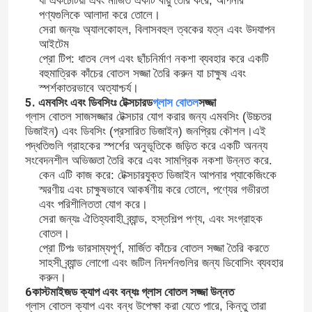
যা একচেটিয়া এবং মার্জিত একটি বায়ু তৈরি করে, আপনার
পণ্যগুলিকে আলাদা করে তোলে।
সেরা জন্যঃ অ্যালকোহল, বিলাসবহুল ত্বকের যত্ন এবং উদযাপন
আইটেম
প্রো টিপ: ধাতব লেপ এবং ছাঁচনির্মাণ নকশা ব্যবহার করে একটি
বহুমাত্রিক কাঁচের বোতল সজ্জা তৈরি করুন যা চাক্ষুষ এবং
স্পর্শকাতরভাবে অত্যাশ্চর্য।
5. এমবসিং এবং ডিবসিংঃ টেক্সচারড
গ্লাস বোতল
সজ্জা
গ্লাস বোতল সাজসজ্জার টেক্সচার যোগ করার জন্য এমবসিং (উচ্চতর
ডিজাইন) এবং ডিবসিং (প্রসারিত ডিজাইন) জনপ্রিয় কৌশল।এই
পদ্ধতিগুলি গ্রাহকের স্পর্শের অনুভূতিকে জড়িত করে একটি অনন্য
সংবেদনশীল অভিজ্ঞতা তৈরি করে এবং সামগ্রিক নকশা উন্নত করে.
কেন এটি কাজ করে: টেক্সচারযুক্ত ডিজাইন আপনার প্যাকেজিংকে
স্মরণীয় এবং চাক্ষুষভাবে আকর্ষণীয় করে তোলে, পণ্যের গভীরতা
এবং পরিশীলিততা যোগ করে।
সেরা জন্যঃ ঐতিহ্যবাহী ব্র্যান্ড, হস্তশিল্প পণ্য, এবং সংগ্রাহক
বাড়ি
বোতল।
প্রো টিপঃ ভারসাম্যপূর্ণ, মার্জিত কাঁচের বোতল সজ্জা তৈরি করতে
সাহসী ব্র্যান্ড লোগো এবং জটিল নিদর্শনগুলির জন্য ডিবোসিং ব্যবহার
পণ্য
করুন।
6কাস্টমাইজড ক্যাপ এবং বন্ধঃ গ্লাস বোতল সজ্জা উন্নত
গ্লাস বোতল ক্যাপ এবং বন্ধ উপেক্ষা করা যেতে পারে, কিন্তু তারা
আমাদের সম্পর্কে