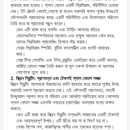
ব্যবহার করা হয়েছে। গ্লাস বোতল একটি প্রিমিয়াম, পরিশীলিত চেহারা
দেয়। ইট টেক্সট খোদাই,লোগো বা মডেল সরাসরি গ্লাস পৃষ্ঠের উপরএই
কৌশলগুলি গ্রাহকদের কাছে একটি পরিশীলিত এবং বিলাসবহুল পরিবেশ
তৈরি করে যা গ্রাহকরা পছন্দ করেন।
কেন এটি কাজ করে গ্লসিং এবং ইটচিং আপনার কাঁচের
বোতলগুলিতে স্পর্শকাতর আবেদন এবং চাক্ষুষ আবেদন যোগ করে,
তাদের প্রিমিয়াম প্যাকেজিং হিসাবে দাঁড় করায়।
সেরাঃ প্রিমিয়াম স্পিরিট, বুটিক কসমেটিক্স এবং গুর্মেট খাবারের
জার।
প্রো টিপঃ গ্লোসিং এবং ইটড ব্র্যান্ডিং একত্রিত করে একটি অনন্য,
মার্জিত বোতল সজ্জা তৈরি করুন যা মূল নকশা উপাদান বা আপনার
লোগোকে তুলে ধরে।
2. স্ক্রিন প্রিন্টিং: প্রাণবন্ত এবং টেকসই গ্লাস বোতল সজ্জা
স্ক্রিন প্রিন্টিং আপনাকে উচ্চমানের কালি ব্যবহার করে কাচের পৃষ্ঠের উপর
সরাসরি নকশা প্রয়োগ করতে দেয়। এই কৌশলটি প্রাণবন্ত, সাহসী
ভিজ্যুয়াল প্রদান করে যা পরিধান এবং আর্দ্রতা প্রতিরোধ করে।আপনার
গ্লাস বোতল সজ্জা এমনকি সবচেয়ে চ্যালেঞ্জিং অবস্থার মধ্যে অক্ষত
থাকবে.
কেন এটি কাজ করে স্ক্রিন প্রিন্টিং পণ্যগুলি সাজানোর একটি টেকসই
এবং আড়ম্বরপূর্ণ উপায়। এটি ছিঁড়ে যায় না বা বিবর্ণ হয় না।
সেরাঃ বিশেষ সস, কারুশিল্পের পানীয় এবং ত্বকের যত্নের পণ্য।