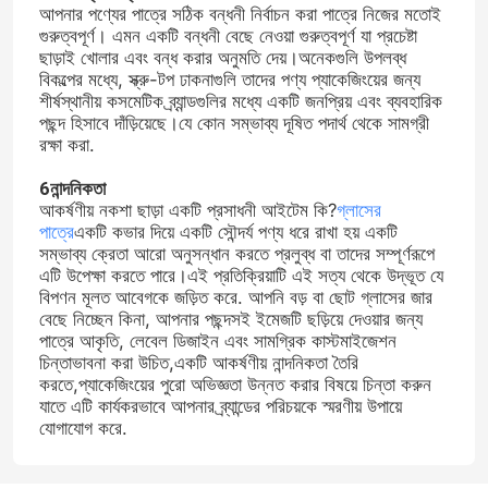
আপনার পণ্যের পাত্রে সঠিক বন্ধনী নির্বাচন করা পাত্রে নিজের মতোই
গুরুত্বপূর্ণ। এমন একটি বন্ধনী বেছে নেওয়া গুরুত্বপূর্ণ যা প্রচেষ্টা
ছাড়াই খোলার এবং বন্ধ করার অনুমতি দেয়।অনেকগুলি উপলব্ধ
বিকল্পের মধ্যে, স্ক্রু-টপ ঢাকনাগুলি তাদের পণ্য প্যাকেজিংয়ের জন্য
শীর্ষস্থানীয় কসমেটিক ব্র্যান্ডগুলির মধ্যে একটি জনপ্রিয় এবং ব্যবহারিক
পছন্দ হিসাবে দাঁড়িয়েছে।যে কোন সম্ভাব্য দূষিত পদার্থ থেকে সামগ্রী
রক্ষা করা.
6নান্দনিকতা
আকর্ষণীয় নকশা ছাড়া একটি প্রসাধনী আইটেম কি?
গ্লাসের
পাত্রে
একটি কভার দিয়ে একটি সৌন্দর্য পণ্য ধরে রাখা হয় একটি
সম্ভাব্য ক্রেতা আরো অনুসন্ধান করতে প্রলুব্ধ বা তাদের সম্পূর্ণরূপে
এটি উপেক্ষা করতে পারে।এই প্রতিক্রিয়াটি এই সত্য থেকে উদ্ভূত যে
বিপণন মূলত আবেগকে জড়িত করে. আপনি বড় বা ছোট গ্লাসের জার
বেছে নিচ্ছেন কিনা, আপনার পছন্দসই ইমেজটি ছড়িয়ে দেওয়ার জন্য
পাত্রে আকৃতি, লেবেল ডিজাইন এবং সামগ্রিক কাস্টমাইজেশন
বাড়ি
চিন্তাভাবনা করা উচিত,একটি আকর্ষণীয় নান্দনিকতা তৈরি
করতে,প্যাকেজিংয়ের পুরো অভিজ্ঞতা উন্নত করার বিষয়ে চিন্তা করুন
যাতে এটি কার্যকরভাবে আপনার ব্র্যান্ডের পরিচয়কে স্মরণীয় উপায়ে
পণ্য
যোগাযোগ করে.
আমাদের সম্পর্কে