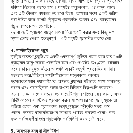
গ্লাসের জারের আকার বেছে নেওয়ার সময় আপনাকে পণ্যটির প্যাকেজিং
পরিমাণ বিবেচনা করতে হবে। পণ্যটির বালুচরকাল, এর লক্ষ্য বাজার
এবং এটি কীভাবে ব্যবহৃত হয় তাও বিষয়।আপনার সর্বদা একটি জরিপ
করা উচিত যাতে আপনি স্ট্যান্ডার্ড প্যাকেজিং আকার এবং ভোক্তাদের
পছন্দ সম্পর্কে জানতে পারেন.
বড় বা ছোট গ্লাসের পাত্রে ঢাকনা দিয়ে ভরাট করার সময় কিছু মাথা
স্থান ছেড়ে দেওয়া গুরুত্বপূর্ণ। এটি পণ্যটি প্রসারিত করতে দেয়।
4. কাস্টমাইজেশন পছন্দ
ব্যক্তিগতকরণ ব্র্যান্ডিংয়ে একটি গুরুত্বপূর্ণ ভূমিকা পালন করে কারণ এটি
গ্রাহকের আনুগত্যকে প্রভাবিত করে এবং পণ্যটির অখণ্ডতা জোরদার
করে। ঢাকনাযুক্ত কাঁচের জারগুলি একটি বহুমুখী প্যাকেজিং সমাধান
সরবরাহ করে,বিভিন্ন কাস্টমাইজেশন সম্ভাবনার আকারে
প্রস্তাবআপনার প্যাকেজিংকে আপনার ব্র্যান্ডের পরিচয়ের সাথে সামঞ্জস্য
করতে এবং ধারাবাহিকতা বজায় রাখতে বিভিন্ন বিকল্পগুলি অন্বেষণ
করুন।ঢাকনা সঙ্গে স্বতন্ত্র বড় বা ছোট গ্লাস পাত্রে চয়ন করুন, অথবা
নির্দিষ্ট লেবেল বা স্টিকার প্রয়োগ করুন যা আপনার পণ্যের দৃশ্যমানতা
বাড়িয়ে তোলে এবং গ্রাহকদের মধ্যে ব্র্যান্ডের স্বীকৃতি সহজ করে
তোলে।অনন্য কাস্টমাইজেশন আপনার পণ্যের সত্যতা প্রমাণ করে
যখন প্রতিযোগীরা তার প্যাকেজিং প্রতিলিপি করার চেষ্টা করে.
5. আবশ্যক বন্ধ বা সীল টাইপ