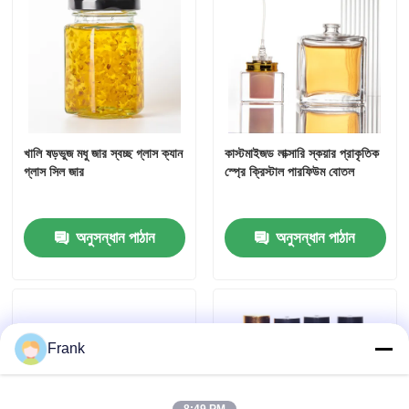
জার বোতল ক্যাপ
গৃহস্থালি গ্লাসওয়্যার
খালি ষড়ভুজ মধু জার স্বচ্ছ গ্লাস ক্যান
কাস্টমাইজড লাক্সারি স্কয়ার প্রাকৃতিক
গ্লাস সিল জার
স্প্রে ক্রিস্টাল পারফিউম বোতল
অনুসন্ধান পাঠান
অনুসন্ধান পাঠান
Frank