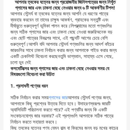
আপনার ত্বকের যত্নের জন্য প্রয়োজনীয় জিনিসপত্রের জন্য নিখুঁত
গ্লাসের জার এবং ঢাকনা বেছে নেওয়ার জন্য ৬ টি আকর্ষণীয় টিপস!
আপনার সৌন্দর্য বা ত্বকের যত্নের জন্য আপনি যে ধরণের পাত্রে
ব্যবহার করবেন তা তাদের চাক্ষুষ আকর্ষণ, গ্রাহকের সন্তুষ্টি এবং
দীর্ঘায়ুতে গুরুত্বপূর্ণ ভূমিকা পালন করে।লিপব্ল্যামের মতো পণ্যগুলির
জন্য সঠিক গ্লাসের জার এবং ঢাকনা বেছে নেওয়া জরুরিঅনেক বড়
এবং ছোট পাত্রের বিকল্পের সাথে, এই পছন্দটি আগের চেয়ে বেশি
গুরুত্বপূর্ণ।আপনি যদি আপনার সৌন্দর্য পণ্যগুলির জন্য আদর্শ কাঁচের
জারগুলির সাথে ঢাকনা নির্বাচন করার জন্য আপনাকে গাইড করার জন্য
একটি চেকলিস্ট বিবেচনা করছেনতুমি ভাগ্যবান, সাহায্য এসে গেছে,
চলো ডুব দেই
কসমেটিক্সের জন্য গ্লাসের জার এবং ঢাকনা বেছে নেওয়ার সময় যে
বিষয়গুলো বিবেচনা করা উচিত
1. প্রসাধনী পণ্যের ধরন
সঠিক নির্বাচন করার সময়
গ্লাসের জার
আপনার সৌন্দর্য পণ্যের জন্য,
আপনাকে কিছু প্রশ্নের উত্তর দিতে হবে। উদাহরণস্বরূপঃ জারটি
অ্যাসিডিটি পরিচালনা করতে পারে? এই পণ্যটির জন্য কি একটি
সংকোচনযোগ্য জার দরকার? এই প্রশ্নগুলি আপনাকে সঠিক পাত্রে
নির্বাচন করতে সহায়তা করবে।
কিছু ত্বকের যত্নের পণ্য যেমন বাল্ম বা ক্রিমের জন্য বড় মুখের কাচের