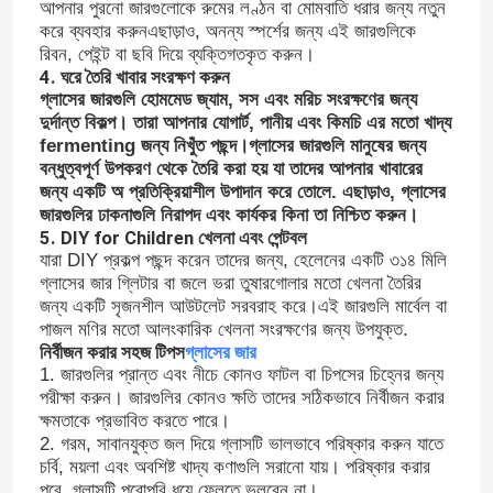
আপনার পুরনো জারগুলোকে রুমের লণ্ঠন বা মোমবাতি ধরার জন্য নতুন
করে ব্যবহার করুনএছাড়াও, অনন্য স্পর্শের জন্য এই জারগুলিকে
রিবন, পেইন্ট বা ছবি দিয়ে ব্যক্তিগতকৃত করুন।
4. ঘরে তৈরি খাবার সংরক্ষণ করুন
গ্লাসের জারগুলি হোমমেড জ্যাম, সস এবং মরিচ সংরক্ষণের জন্য
দুর্দান্ত বিকল্প। তারা আপনার যোগার্ট, পানীয় এবং কিমচি এর মতো খাদ্য
fermenting জন্য নিখুঁত পছন্দ।গ্লাসের জারগুলি মানুষের জন্য
বন্ধুত্বপূর্ণ উপকরণ থেকে তৈরি করা হয় যা তাদের আপনার খাবারের
জন্য একটি অ প্রতিক্রিয়াশীল উপাদান করে তোলে. এছাড়াও, গ্লাসের
জারগুলির ঢাকনাগুলি নিরাপদ এবং কার্যকর কিনা তা নিশ্চিত করুন।
5. DIY for Children খেলনা এবং পেন্টবল
যারা DIY প্রকল্প পছন্দ করেন তাদের জন্য, হেলেনের একটি ৩১৪ মিলি
গ্লাসের জার গ্লিটার বা জলে ভরা তুষারগোলার মতো খেলনা তৈরির
জন্য একটি সৃজনশীল আউটলেট সরবরাহ করে।এই জারগুলি মার্বেল বা
পাজল মণির মতো আলংকারিক খেলনা সংরক্ষণের জন্য উপযুক্ত.
নির্বীজন করার সহজ টিপস
গ্লাসের জার
1. জারগুলির প্রান্ত এবং নীচে কোনও ফাটল বা চিপসের চিহ্নের জন্য
পরীক্ষা করুন। জারগুলির কোনও ক্ষতি তাদের সঠিকভাবে নির্বীজন করার
ক্ষমতাকে প্রভাবিত করতে পারে।
2. গরম, সাবানযুক্ত জল দিয়ে গ্লাসটি ভালভাবে পরিষ্কার করুন যাতে
চর্বি, ময়লা এবং অবশিষ্ট খাদ্য কণাগুলি সরানো যায়। পরিষ্কার করার
পরে, গ্লাসটি পুরোপুরি ধুয়ে ফেলতে ভুলবেন না।