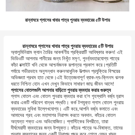
রান্নাঘরে গ্লাসের খাবার পাত্র পুনরায় ব্যবহারের ৫টি উপায়
রান্নাঘরে গ্লাসের খাবার পাত্র পুনরায় ব্যবহারের ৫টি উপায়
অ্যালুমিনিয়াম ক্যান তৈরির আকর্ষণীয় প্রক্রিয়াটি আবিষ্কার করুন! এই
ভিডিওটি আপনার পানীয়ের জন্য নিখুঁত মসৃণ, পুনর্ব্যবহারযোগ্য পাত্রে
কাঁচা বক্সাইট খনি থেকে আশ্চর্যজনক রূপান্তর প্রকাশ করে।প্রতিটি
পর্যায়ে গভীরভাবে অনুসন্ধান করুনআধুনিক উত্পাদন প্রযুক্তির বিস্ময়ের
অভিজ্ঞতা প্রথম হাত থেকে।এই উত্তেজনাপূর্ণ ব্যাক-দ্য-ক্লিনস ঝলক
ধরতে নিশ্চিত হোন এখন দেখুন কিভাবে সাধারণ জাদু জীবন আসে!
গ্লাসের বোতলগুলি আপনার বাড়িতে পুনরায় ব্যবহার করার গুরুত্ব
গ্লাস বোতল এবং বোতল পুনরায় ব্যবহার করা হ'ল গৃহস্থালি বর্জ্য হ্রাস
করার একটি পরিবেশ বান্ধব পদ্ধতি। কর্ক টপযুক্ত গ্লাস বোতল পুনরায়
ব্যবহারের সুবিধা উল্লেখযোগ্য। এটি করে,আপনি বর্জ্য কমাতে এবং
আমাদের গ্রহ এবং মহাসাগর নিরাপদ করতে অবদান. কাঁচের বোতল
অত্যন্ত শক্ত এবং অভিযোজিত। প্লাস্টিকের বিপরীতে, তারা
দীর্ঘমেয়াদী ব্যবহারের জন্য উপযুক্ত। কাঁচের পাত্রে অ-বিষাক্ত, তাদের
পুনরায় ব্যবহারের জন্য একটি নিরাপদ পছন্দ করে তোলে,যেমন খাদ্য