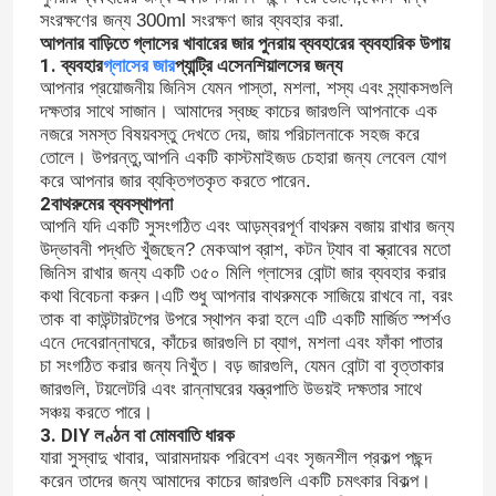
সংরক্ষণের জন্য 300ml সংরক্ষণ জার ব্যবহার করা.
আপনার বাড়িতে গ্লাসের খাবারের জার পুনরায় ব্যবহারের ব্যবহারিক উপায়
1. ব্যবহার
গ্লাসের জার
প্যান্ট্রি এসেনশিয়ালসের জন্য
আপনার প্রয়োজনীয় জিনিস যেমন পাস্তা, মশলা, শস্য এবং স্ন্যাকসগুলি
দক্ষতার সাথে সাজান। আমাদের স্বচ্ছ কাচের জারগুলি আপনাকে এক
নজরে সমস্ত বিষয়বস্তু দেখতে দেয়, জায় পরিচালনাকে সহজ করে
তোলে। উপরন্তু,আপনি একটি কাস্টমাইজড চেহারা জন্য লেবেল যোগ
করে আপনার জার ব্যক্তিগতকৃত করতে পারেন.
2বাথরুমের ব্যবস্থাপনা
আপনি যদি একটি সুসংগঠিত এবং আড়ম্বরপূর্ণ বাথরুম বজায় রাখার জন্য
উদ্ভাবনী পদ্ধতি খুঁজছেন? মেকআপ ব্রাশ, কটন ট্যাব বা স্ক্রাবের মতো
জিনিস রাখার জন্য একটি ৩৫০ মিলি গ্লাসের বোন্টা জার ব্যবহার করার
কথা বিবেচনা করুন।এটি শুধু আপনার বাথরুমকে সাজিয়ে রাখবে না, বরং
তাক বা কাউন্টারটপের উপরে স্থাপন করা হলে এটি একটি মার্জিত স্পর্শও
এনে দেবেরান্নাঘরে, কাঁচের জারগুলি চা ব্যাগ, মশলা এবং ফাঁকা পাতার
চা সংগঠিত করার জন্য নিখুঁত। বড় জারগুলি, যেমন বোন্টা বা বৃত্তাকার
জারগুলি, টয়লেটরি এবং রান্নাঘরের যন্ত্রপাতি উভয়ই দক্ষতার সাথে
সঞ্চয় করতে পারে।
3. DIY লণ্ঠন বা মোমবাতি ধারক
যারা সুস্বাদু খাবার, আরামদায়ক পরিবেশ এবং সৃজনশীল প্রকল্প পছন্দ
করেন তাদের জন্য আমাদের কাচের জারগুলি একটি চমৎকার বিকল্প।