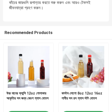
কাঁচের জারগুলি রূপান্তর করতে শুরু করুন এবং আরও টেকসই
জীবনযাত্রা গ্রহণ করুন।
কারখানা ভ্রমণ
মান নিয়ন্ত্রণ
Recommended Products
আমাদের সাথে যোগাযোগ করুন
উদ্ধৃতির জন্য আবেদন
কাচের বোতল
গ্লাসের জার
উচ্চ মানের ফ্যান্সি 12oz গোলাকার
কাস্টম লোগো 8oz 12oz 16oz
আকৃতির সস জন্য কেচপ গ্লাস বোতল
পানীয় সস রস গ্লাস স্টট বোতল
গ্লাস কাপ