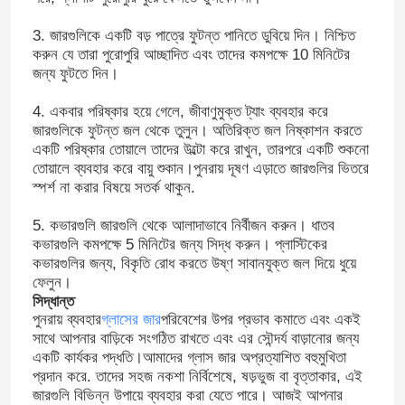
3. জারগুলিকে একটি বড় পাত্রে ফুটন্ত পানিতে ডুবিয়ে দিন। নিশ্চিত
করুন যে তারা পুরোপুরি আচ্ছাদিত এবং তাদের কমপক্ষে 10 মিনিটের
জন্য ফুটতে দিন।
4. একবার পরিষ্কার হয়ে গেলে, জীবাণুমুক্ত ট্যাং ব্যবহার করে
জারগুলিকে ফুটন্ত জল থেকে তুলুন। অতিরিক্ত জল নিষ্কাশন করতে
একটি পরিষ্কার তোয়ালে তাদের উল্টো করে রাখুন, তারপরে একটি শুকনো
তোয়ালে ব্যবহার করে বায়ু শুকান।পুনরায় দূষণ এড়াতে জারগুলির ভিতরে
স্পর্শ না করার বিষয়ে সতর্ক থাকুন.
5. কভারগুলি জারগুলি থেকে আলাদাভাবে নির্বীজন করুন। ধাতব
কভারগুলি কমপক্ষে 5 মিনিটের জন্য সিদ্ধ করুন। প্লাস্টিকের
কভারগুলির জন্য, বিকৃতি রোধ করতে উষ্ণ সাবানযুক্ত জল দিয়ে ধুয়ে
ফেলুন।
বাড়ি
সিদ্ধান্ত
পুনরায় ব্যবহার
গ্লাসের জার
পরিবেশের উপর প্রভাব কমাতে এবং একই
সাথে আপনার বাড়িকে সংগঠিত রাখতে এবং এর সৌন্দর্য বাড়ানোর জন্য
পণ্য
একটি কার্যকর পদ্ধতি।আমাদের গ্লাস জার অপ্রত্যাশিত বহুমুখিতা
প্রদান করে. তাদের সহজ নকশা নির্বিশেষে, ষড়ভুজ বা বৃত্তাকার, এই
জারগুলি বিভিন্ন উপায়ে ব্যবহার করা যেতে পারে। আজই আপনার
আমাদের সম্পর্কে