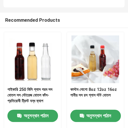
Recommended Products
পাইকারি 250 মিলি গ্লাস গরম সস
কাস্টম লোগো 8oz 12oz 16oz
বাড়ি
বোতল সস স্টোরেজ বোতল ফাঁস-
পানীয় সস রস গ্লাস স্টট বোতল
প্রতিরোধী ট্রিস্ট বন্ধ ক্যাপ
পণ্য
অনুসন্ধান পাঠান
অনুসন্ধান পাঠান
আমাদের সম্পর্কে