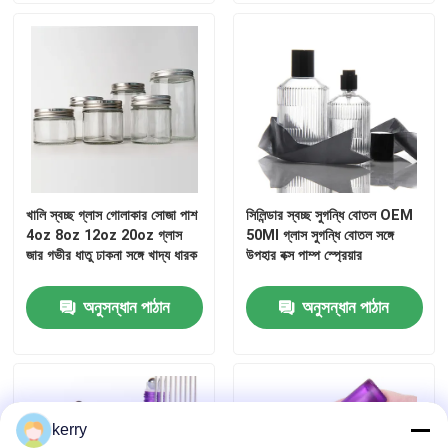
কারখানা ভ্রমণ
মান নিয়ন্ত্রণ
আমাদের সাথে যোগাযোগ করুন
খালি স্বচ্ছ গ্লাস গোলাকার সোজা পাশ
সিলিন্ডার স্বচ্ছ সুগন্ধি বোতল OEM
4oz 8oz 12oz 20oz গ্লাস
50Ml গ্লাস সুগন্ধি বোতল সঙ্গে
উদ্ধৃতির জন্য আবেদন
জার গভীর ধাতু ঢাকনা সঙ্গে খাদ্য ধারক
উপহার বক্স পাম্প স্প্রেয়ার
অনুসন্ধান পাঠান
অনুসন্ধান পাঠান
কাচের বোতল
গ্লাসের জার
kerry
গ্লাস কাপ