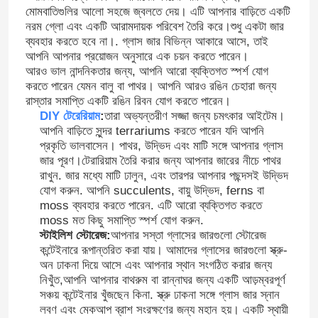
মোমবাতিগুলির আলো সহজে জ্বলতে দেয়। এটি আপনার বাড়িতে একটি
নরম গ্লো এবং একটি আরামদায়ক পরিবেশ তৈরি করে।শুধু একটা জার
ব্যবহার করতে হবে না।. গ্লাস জার বিভিন্ন আকারে আসে, তাই
আপনি আপনার প্রয়োজন অনুসারে এক চয়ন করতে পারেন।
আরও ভাল নান্দনিকতার জন্য, আপনি আরো ব্যক্তিগত স্পর্শ যোগ
করতে পারেন যেমন বালু বা পাথর। আপনি আরও রঙিন চেহারা জন্য
রাস্তার সমাপ্তি একটি রঙিন রিবন যোগ করতে পারেন।
DIY টেরেরিয়াম
:
তারা অভ্যন্তরীণ সজ্জা জন্য চমৎকার আইটেম।
আপনি বাড়িতে সুন্দর terrariums করতে পারেন যদি আপনি
প্রকৃতি ভালবাসেন। পাথর, উদ্ভিদ এবং মাটি সঙ্গে আপনার গ্লাস
জার পূরণ।টেরারিয়াম তৈরি করার জন্য আপনার জারের নীচে পাথর
রাখুন. জার মধ্যে মাটি ঢালুন, এবং তারপর আপনার পছন্দসই উদ্ভিদ
যোগ করুন. আপনি succulents, বায়ু উদ্ভিদ, ferns বা
moss ব্যবহার করতে পারেন. এটি আরো ব্যক্তিগত করতে
moss মত কিছু সমাপ্তি স্পর্শ যোগ করুন.
স্টাইলিশ স্টোরেজ:
আপনার সস্তা গ্লাসের জারগুলো স্টোরেজ
কন্টেইনারে রূপান্তরিত করা যায়। আমাদের গ্লাসের জারগুলো স্ক্রু-
অন ঢাকনা দিয়ে আসে এবং আপনার স্থান সংগঠিত করার জন্য
নিখুঁত,আপনি আপনার বাথরুম বা রান্নাঘর জন্য একটি আড়ম্বরপূর্ণ
সঞ্চয় কন্টেইনার খুঁজছেন কিনা. স্ক্রু ঢাকনা সঙ্গে গ্লাস জার স্নান
লবণ এবং মেকআপ ব্রাশ সংরক্ষণের জন্য মহান হয়। একটি স্থায়ী