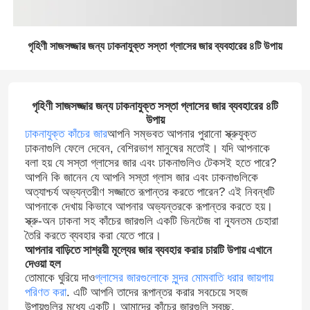
গৃহিণী সাজসজ্জার জন্য ঢাকনাযুক্ত সস্তা গ্লাসের জার ব্যবহারের ৪টি উপায়
গৃহিণী সাজসজ্জার জন্য ঢাকনাযুক্ত সস্তা গ্লাসের জার ব্যবহারের ৪টি
উপায়
ঢাকনাযুক্ত কাঁচের জার
আপনি সম্ভবত আপনার পুরানো স্ক্রুযুক্ত
ঢাকনাগুলি ফেলে দেবেন, বেশিরভাগ মানুষের মতোই। যদি আপনাকে
বলা হয় যে সস্তা গ্লাসের জার এবং ঢাকনাগুলিও টেকসই হতে পারে?
আপনি কি জানেন যে আপনি সস্তা গ্লাস জার এবং ঢাকনাগুলিকে
অত্যাশ্চর্য অভ্যন্তরীণ সজ্জাতে রূপান্তর করতে পারেন? এই নিবন্ধটি
আপনাকে দেখায় কিভাবে আপনার অভ্যন্তরকে রূপান্তর করতে হয়।
স্ক্রু-অন ঢাকনা সহ কাঁচের জারগুলি একটি ভিনটেজ বা ন্যূনতম চেহারা
তৈরি করতে ব্যবহার করা যেতে পারে।
আপনার বাড়িতে সাশ্রয়ী মূল্যের জার ব্যবহার করার চারটি উপায় এখানে
দেওয়া হল
তোমাকে ঘুরিয়ে দাও
গ্লাসের জারগুলোকে সুন্দর মোমবাতি ধরার জায়গায়
পরিণত করা
. এটি আপনি তাদের রূপান্তর করার সবচেয়ে সহজ
উপায়গুলির মধ্যে একটি। আমাদের কাঁচের জারগুলি স্বচ্ছ,