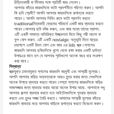
চিহ্নিতকারী বা স্টিকার সঙ্গে প্রতিটি জার লেবেল।
আপনার কাঁচের জারগুলিকে ফটো প্রদর্শনীতে পরিণত করুন। আপনি
কি ছবি প্রেমী? আপনি আপনার জারগুলিকে রূপান্তর করতে
পারেন। আপনি আপনার লিভিং রুমে ফটো প্রদর্শন করতে
traditionalতিহ্যবাহী ফ্রেমের পরিবর্তে একটি জার ব্যবহার করতে
পারেন।আপনার ছবি ভাঁজ করুন, এবং জার মধ্যে তাদের স্থাপন.
এটি একটি সামান্য অতিরিক্ত উজ্জ্বলতা দিতে কিছু পরী আলো বা
ফুল যোগ করুন. এটি একটি nostalgic অনুভূতি দিতে ঘাড়ের
চারপাশে একটি রিবন যোগ এবং জার এর lids স্ক্রু।গ্লাসের
জারগুলি আপনার ছবিগুলিকে ধুলো থেকে রক্ষা করার একটি দুর্দান্ত
উপায়এর মানে হল যে আপনার স্মৃতিগুলো অনেক বছর ধরে সংরক্ষণ
করা যাবে।
সিদ্ধান্ত
স্ক্রুযুক্ত ঢাকনাযুক্ত গ্লাসের জারগুলি বহুমুখী এবং সাশ্রয়ী মূল্যের।
আপনি আপনার বাড়ির অভ্যন্তরকে আরও সুন্দর করার জন্য সেগুলিকে
অনেক উপায়ে ব্যবহার করতে পারেন।সস্তা গ্লাসের জারগুলিকে বাড়ির
সাজসজ্জার জন্য ব্যবহার করার আরো অনেক উপায় আছে. আপনাকে শুধু
আপনার কল্পনা ব্যবহার করতে হবে আইটেমগুলিকে পুনরায় ব্যবহার
করতে এবং সুন্দর সজ্জা তৈরি করতে। আমাদের সাশ্রয়ী মূল্যের কাঁচের
জারগুলি ব্যবহার করে আপনার বাড়িকে রূপান্তর করতে বিবেচনা করুন।