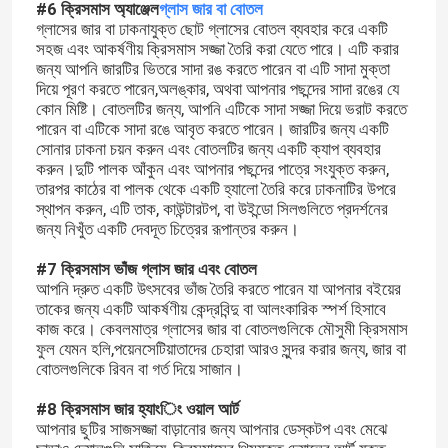
#6 ক্রিসমাস অ্যাঞ্জেল
গ্লাস জার বা বোতল
গ্লাসের জার বা ঢাকনাযুক্ত ছোট গ্লাসের বোতল ব্যবহার করে একটি
সহজ এবং আকর্ষণীয় ক্রিসমাস সজ্জা তৈরি করা যেতে পারে। এটি করার
জন্য আপনি জারটির ভিতরে সাদা রঙ করতে পারেন বা এটি সাদা মুক্তা
দিয়ে পূরণ করতে পারেন,অলঙ্কার, অথবা আপনার পছন্দের সাদা রঙের যে
কোন মিষ্টি। বোতলটির জন্য, আপনি এটিকে সাদা সজ্জা দিয়ে ভরাট করতে
পারেন বা এটিকে সাদা রঙে আবৃত করতে পারেন। জারটির জন্য একটি
সোনার ঢাকনা চয়ন করুন এবং বোতলটির জন্য একটি ক্যাপ ব্যবহার
করুন।দুটি পালক আঁকুন এবং আপনার পছন্দের পাত্রে সংযুক্ত করুন,
তারপর কাঠের বা পালক থেকে একটি হ্যালো তৈরি করে ঢাকনাটির উপরে
স্থাপন করুন, এটি তাক, কাউন্টারটপ, বা উইন্ডো সিলগুলিতে প্রদর্শনের
জন্য নিখুঁত একটি দেবদূত চিত্রের রূপান্তর করুন।
#7 ক্রিসমাস ভাঁজ গ্লাস জার এবং বোতল
আপনি দ্রুত একটি উৎসবের ভাঁজ তৈরি করতে পারেন যা আপনার বইয়ের
তাকের জন্য একটি আকর্ষণীয় কেন্দ্রবিন্দু বা আলংকারিক স্পর্শ হিসাবে
বাড়ি
কাজ করে। কেবলমাত্র গ্লাসের জার বা বোতলগুলিকে মৌসুমী ক্রিসমাস
ফুল যেমন হলি,পয়েনসেটিয়াতাদের চেহারা আরও সুন্দর করার জন্য, জার বা
বোতলগুলিকে রিবন বা গর্ত দিয়ে সাজান।
পণ্য
#8 ক্রিসমাস জার হ্যাংিং ওয়াল আর্ট
আপনার ছুটির সাজসজ্জা বাড়ানোর জন্য আপনার ডেস্কটপ এবং মেঝে
আমাদের সম্পর্কে