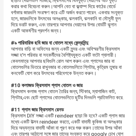
ছাড়াও দেয়ালগুলি সাজিয়ে, ক্রিসমাসের থিমযুক্ত দেয়ালের আর্ট যুক্ত
করার কথা বিবেচনা করুন।আপনি বেত বা ক্ল্যাম্প দিয়ে কাঠের বোর্ডে
বর্গাকার জারগুলি সংরক্ষণ করে এটি অর্জন করতে পারেন. একবার সংযুক্ত
কারখানা ভ্রমণ
হলে, জারগুলিকে উৎসবের অলঙ্কার, ঝলকানি, ঝলকানি বা মৌসুমী ফুল
দিয়ে ভরাট করুন, এবং তারপরে আপনার দেয়ালের উপর বোর্ডটি ঝুলান
একটি আকর্ষণীয় প্রদর্শন জন্য।
মান নিয়ন্ত্রণ
#৯ পারিবারিক ছবি জার বা বোতল মধ্যে কেন্দ্রবিন্দু
আপনার বাড়ি বা অফিসের জন্য একটি সুন্দর এবং অবিস্মরণীয় ক্রিসমাস
সজ্জা হ'ল পরিবার বা সহকর্মীদের বৈশিষ্ট্যযুক্ত একটি ফটো গ্যালারী।
আমাদের সাথে যোগাযোগ করুন
কেবলমাত্র আপনার ছবিগুলি রোল আপ করুন এবং গ্লাসের জার বা
বোতলগুলির ভিতরে রাখুনজার বা বোতলগুলিতে গ্লিটার, কৃত্রিম তুষার বা
কনফেটি যোগ করে উৎসবের পরিবেশকে উন্নত করুন।
উদ্ধৃতির জন্য আবেদন
#10 কলাজড ক্রিসমাস গ্লাস বোতল ও জার
ক্রিসমাস কলাজ গ্লাস বোতল তৈরির জন্য, স্টিকার, ম্যাগাজিন কাট,
কাচের বোতল
গ্লিটার,এবং ছোট গ্লাসের বোতলগুলিতে ছুটির দিনগুলি প্রতিফলিত করে.
#11 গ্লাস জার ক্রিসমাস রেনড
গ্লাসের জার
ক্রিসমাস DIY সজ্জা একটি reindeer ছাড়া কি হবে? একটি গ্লাস জার
মধ্যে একটি উত্সব reindeer করতে, একটি বাদামী কুকিজ বা অলঙ্কার
দিয়ে অভ্যন্তর বাদামী আঁকা বা পূরণ করে শুরু করুন।তাদের উপর আঁকা
গ্লাস কাপ
এবং তারপর আঠালো সঙ্গে জার তাদের সংযুক্ত করে googly চোখ যোগ