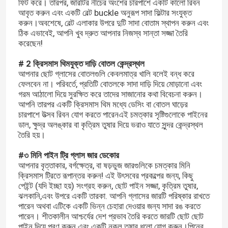
ফিট করে। তারপর, জারটির নীচের অংশের চারপাশে একটি কালো রিবন
আবৃত করুন এবং একটি বেল্ট buckle অনুরূপ সাদা ফিল্টার সংযুক্ত
করুন।অবশেষে, বেল্ট এলাকার উপরে দুটি সাদা বোতাম স্থাপন করুন এবং
ঠিক এভাবেই, আপনি খুব দ্রুত আপনার নিজস্ব সান্তা সজ্জা তৈরি
করেছেন!
# 2 ক্রিসমাস থিমযুক্ত দাড়ি বোতল কেন্দ্রস্থল
আপনার ছোট গ্লাসের বোতলগুলি কেবলমাত্র খালি বলেই বন্ধ করে
ফেলবেন না। পরিবর্তে, প্রতিটি বোতলকে সাদা দাড়ি দিয়ে মোড়ানো এবং
গরম আঠালো দিয়ে সুরক্ষিত করে তাদের সাজানোর কথা বিবেচনা করুন।
আপনি তারপর একটি ক্রিসমাস থিম মধ্যে ডেসিং বা বোতল ঘাড়ের
চারপাশে উত্সব রিবন যোগ করতে পারেনএই চমত্কার সৃষ্টিগুলোকে পাইনের
ডাল, ক্ষুদ্র অলঙ্কার বা কৃত্রিম তুষার দিয়ে ভরাও যাতে সুন্দর কেন্দ্রস্থল
তৈরি হয়।
#৩ মিনি পাইন ট্রি গ্লাস জার ডেকোর
আপনার বৃত্তাকার, বর্গক্ষেত্র, বা ষড়ভুজ জারগুলিকে চমত্কার মিনি
ক্রিসমাস ট্রিতে রূপান্তর করুন! এই উৎসবের প্রকল্পের জন্য, কিছু
পেইন্ট (যদি ইচ্ছা হয়) সংগ্রহ করুন, ছোট পাইন সজ্জা, কৃত্রিম তুষার,
ঝলকানি,এবং উপরে একটি তারকা. আপনি গ্লাসের জারটি পরিষ্কার রাখতে
পারেন অথবা এটিকে একটি ভিন্ন চেহারা দেওয়ার জন্য সাদা রঙ করতে
পারেন। শীতকালীন আশ্চর্যের দেশ প্রভাব তৈরি করতে জারটি ছোট ছোট
পাইন দিয়ে পূরণ করুন এবং একটি নকল তুষার ধুলো যোগ করুন।পিনের