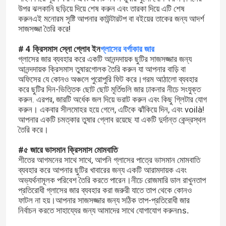
উপর ঝলকানি ছড়িয়ে দিয়ে শেষ করুন এবং তারকা দিয়ে এটি শেষ
করুনএই মনোরম সৃষ্টি আপনার কাউন্টারটপ বা বইয়ের তাকের জন্য আদর্শ
সাজসজ্জা তৈরি করে!
# 4 ক্রিসমাস স্নো গ্লোব ইন
গ্লাসের বর্গাকার জার
গ্লাসের জার ব্যবহার করে একটি আনন্দদায়ক ছুটির সাজসজ্জার জন্য
আনন্দদায়ক ক্রিসমাস তুষারগোলক তৈরি করুন যা আপনার বাড়ি বা
অফিসের যে কোনও অঞ্চলে পুরোপুরি ফিট করে।গরম আঠালো ব্যবহার
করে ছুটির দিন-ভিত্তিক ছোট ছোট মূর্তিগুলি জার ঢাকনার নীচে সংযুক্ত
করুন. এরপর, জারটি অর্ধেক জল দিয়ে ভরাট করুন এবং কিছু গ্লিটার যোগ
করুন। একবার সীলমোহর হয়ে গেলে, এটিকে ঝাঁকিয়ে দিন, এবং voilà!
আপনার একটি চমত্কার তুষার গ্লোব রয়েছে যা একটি দুর্দান্ত কেন্দ্রস্থল
তৈরি করে।
#৫ জারে ভাসমান ক্রিসমাস মোমবাতি
শীতের আগমনের সাথে সাথে, আপনি গ্লাসের পাত্রে ভাসমান মোমবাতি
ব্যবহার করে আপনার ছুটির খাবারের জন্য একটি আরামদায়ক এবং
অভ্যর্থনামূলক পরিবেশ তৈরি করতে পারেন।নীচে রোজমারি ডাল রাখুনতাপ
প্রতিরোধী গ্লাসের জার ব্যবহার করা জরুরী যাতে তাপ থেকে কোনও
ফাটল না হয়।আপনার সাজসজ্জার জন্য সঠিক তাপ-প্রতিরোধী জার
নির্বাচন করতে সাহায্যের জন্য আমাদের সাথে যোগাযোগ করুন
ns.