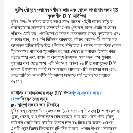
ছুটির মৌসুমে গ্লাসের বর্গাকার জার এবং বোতল সাজানোর জন্য 13
সৃজনশীল DIY আইডিয়া
ছুটির দিনগুলি ঘনিয়ে আসার সাথে সাথে অনেক গৃহিনী তাদের বাড়ি বা
কর্মক্ষেত্রকে সাজানোর উদ্ভাবনী উপায় খুঁজছেন, যাতে একটি উৎসবের
পরিবেশ তৈরি হয়।প্রাপ্তিসাধ্য অনেক সাজসজ্জার মধ্যে, বৃত্তাকার এবং
বর্গাকার জার, পাশাপাশি বিভিন্ন আকারের কাঁচের বোতলগুলি ঢাকনা সহ
অত্যন্ত অভিযোজিত বিকল্প হিসাবে দাঁড়িয়েছে। তাদের কার্যকারিতা কেবল
ক্রিসমাসের বাইরেও প্রসারিত হয়;তারা স্টোরেজ সমাধান হিসাবে কাজ
করতে পারে এবং বাগান বা অন্যান্য উদযাপন সারা বছর ধরে পুনরায়
ব্যবহার করা যেতে পারে. এই নিবন্ধে, আমরা ১৩ টি কল্পনাপ্রসূত DIY
প্রকল্প উপস্থাপন করছি যা আপনাকে আপনার খালি গ্লাসের জার এবং
বোতলগুলিকে আকর্ষণীয় ক্রিসমাস সজ্জাতে পরিণত করতে সহায়তা
করবে।
স্টাইলিং বা সাজসজ্জার জন্য DIY উপায়
গ্লাস স্কয়ার জার ও
বোতল
ক্রিসমাসের জন্য
#১ সান্তা স্কয়ার জার ডিজাইন
ছুটির জন্য সান্তা-থিমযুক্ত সজ্জা তৈরি করা একটি সহজ DIY প্রকল্প যা
বোন্টা, মেসন, বা বর্গক্ষেত্রের জার ব্যবহার করে করা যেতে পারে।কিছু
কারিগরি পেইন্ট দিয়ে জারটির ভিতরে লাল রঙ দিয়ে শুরু করুন. এরপর,
একটি ছোট ফিল্টার ক্রিসমাস টুপি নিন যা জার খোলার উপরে শক্তভাবে